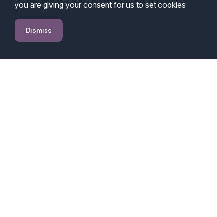
you are giving your consent for us to set cookies
Dismiss
¿Qué tan
importante es un
buen control de
Instagram?