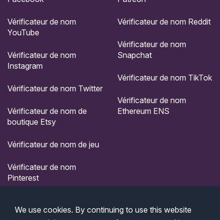
Vérificateur de nom
Vérificateur de nom Reddit
YouTube
Vérificateur de nom
Vérificateur de nom
Snapchat
Instagram
Vérificateur de nom TikTok
Vérificateur de nom Twitter
Vérificateur de nom
Vérificateur de nom de
Ethereum ENS
boutique Etsy
Vérificateur de nom de jeu
Vérificateur de nom
Pinterest
Vérificateur de nom
We use cookies. By continuing to use this website
Spotify